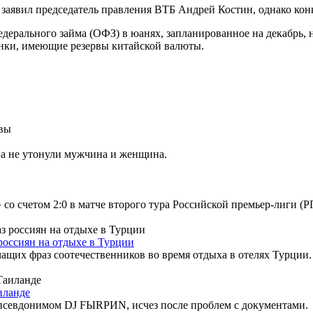
аявил председатель правления ВТБ Андрей Костин, однако кон
дерального займа (ОФЗ) в юанях, запланированное на декабрь, н
нки, имеющие резервы китайской валюты.
ва не утонули мужчина и женщина.
со счетом 2:0 в матче второго тура Российской премьер-лиги (Р
россиян на отдыхе в Турции
чащих фраз соотечественников во время отдыха в отелях Турции.
иланде
псевдонимом DJ FЫRРИN, исчез после проблем с документами.