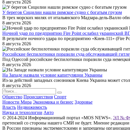
8 августа 2026
У берегов Сицилии нашли римское судно с богатым грузом
В трех морских милях от итальянского Мадзара-дель-Валло об
8 августа 2026
Ночной удар по предприятию Fire Point ослабил украинский В
В результате ночного удара по предприятию «Киев-111» (Fire Po
8 августа 2026
Российские беспилотники поразили суда обслуживавщей гитл
Под Одессой российские беспилотники поразили суда немецкой
8 августа 2026
На Западе назвали условие капитуляции Украины
Из-за действий западных союзников Киева Украина может стол
8 августа 2026
Общество
Происшествия
Спорт
Новости Мира
Экономика и бизнес
Здоровье
Власть
Недвижимость
Наука и технологии
Авто
© 2014-2024 Информационный портал «MOS NEWS».
ЭЛ № ФС
претензий со стороны нашего СМИ не будет. Мнение редакции
В России признаны экстремистскими и запрещены организации «