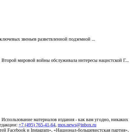
 ключевых звеньев разветвленной подземной ...
ы Второй мировой войны обслуживала интересы нацистской Г...
 Использование материалов издания - как вам угодно, никаких
редакции:
+7 (495) 765-41-64
,
mos.news@inbox.ru
ей Facebook и Instagram», «Национал-большевистская партия»,