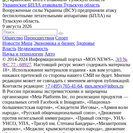
Украинские БПЛА атаковали Тульскую область
Вооруженные силы Украины (ВСУ) предприняли атаку
беспилотными летательными аппаратами (БПЛА) на
Тульскую область.
9 августа 2026
Общество
Происшествия
Спорт
Новости Мира
Экономика и бизнес
Здоровье
Власть
Недвижимость
Наука и технологии
Авто
© 2014-2024 Информационный портал «MOS NEWS».
ЭЛ №
ФС 77 - 68927
. Настоящий ресурс может содержать материалы
18+. Использование материалов издания - как вам угодно,
никаких претензий со стороны нашего СМИ не будет. Мнение
редакции может не совпадать с мнением авторов публикаций.
Контакты редакции:
+7 (495) 765-41-64
,
mos.news@inbox.ru
В России признаны экстремистскими и запрещены
организации «Meta Platforms Inc. по реализации продуктов —
социальных сетей Facebook и Instagram», «Национал-
большевистская партия», «Свидетели Иеговы», «Армия воли
народа», «Русский общенациональный союз», «Движение
против нелегальной иммиграции», «Правый сектор», УНА-
УНСО, УПА, «Тризуб им. Степана Бандеры»,«Мизантропик
дивижн», «Меджлис крымскотатарского народа», движение