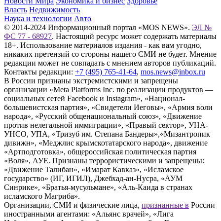
Новости Мира
Экономика и бизнес
Здоровье
Власть
Недвижимость
Наука и технологии
Авто
© 2014-2024 Информационный портал «MOS NEWS».
ЭЛ №
ФС 77 - 68927
. Настоящий ресурс может содержать материалы
18+. Использование материалов издания - как вам угодно,
никаких претензий со стороны нашего СМИ не будет. Мнение
редакции может не совпадать с мнением авторов публикаций.
Контакты редакции:
+7 (495) 765-41-64
,
mos.news@inbox.ru
В России признаны экстремистскими и запрещены
организации «Meta Platforms Inc. по реализации продуктов —
социальных сетей Facebook и Instagram», «Национал-
большевистская партия», «Свидетели Иеговы», «Армия воли
народа», «Русский общенациональный союз», «Движение
против нелегальной иммиграции», «Правый сектор», УНА-
УНСО, УПА, «Тризуб им. Степана Бандеры»,«Мизантропик
дивижн», «Меджлис крымскотатарского народа», движение
«Артподготовка», общероссийская политическая партия
«Воля», АУЕ. Признаны террористическими и запрещены:
«Движение Талибан», «Имарат Кавказ», «Исламское
государство» (ИГ, ИГИЛ), Джебхад-ан-Нусра, «АУМ
Синрике», «Братья-мусульмане», «Аль-Каида в странах
исламского Магриба».
Организации, СМИ и физические лица,
признанные в
России
иностранными агентами: «Альянс врачей», «Лига