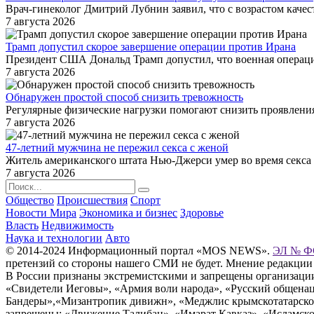
Врач-гинеколог Дмитрий Лубнин заявил, что с возрастом качес
7 августа 2026
Трамп допустил скорое завершение операции против Ирана
Президент США Дональд Трамп допустил, что военная операц
7 августа 2026
Обнаружен простой способ снизить тревожность
Регулярные физические нагрузки помогают снизить проявления 
7 августа 2026
47-летний мужчина не пережил секса с женой
Житель американского штата Нью-Джерси умер во время секса 
7 августа 2026
Общество
Происшествия
Спорт
Новости Мира
Экономика и бизнес
Здоровье
Власть
Недвижимость
Наука и технологии
Авто
© 2014-2024 Информационный портал «MOS NEWS».
ЭЛ № ФС
претензий со стороны нашего СМИ не будет. Мнение редакции
В России признаны экстремистскими и запрещены организации «
«Свидетели Иеговы», «Армия воли народа», «Русский общена
Бандеры»,«Мизантропик дивижн», «Меджлис крымскотатарског
запрещены: «Движение Талибан», «Имарат Кавказ», «Исламское