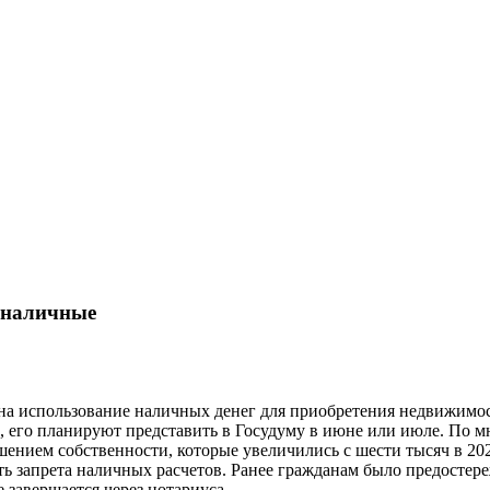
а наличные
 на использование наличных денег для приобретения недвижимо
 его планируют представить в Госудуму в июне или июле. По м
ением собственности, которые увеличились с шести тысяч в 202
ть запрета наличных расчетов. Ранее гражданам было предосте
 завершается через нотариуса.