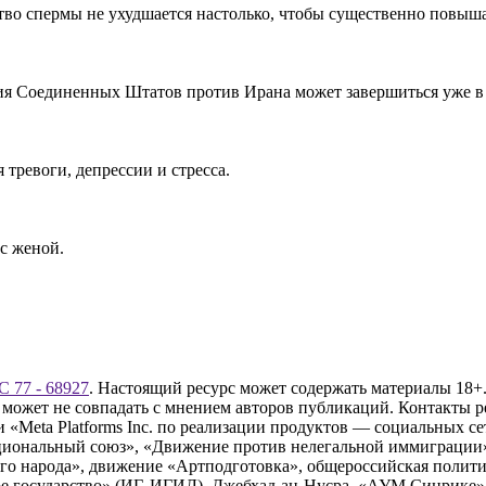
тво спермы не ухудшается настолько, чтобы существенно повыша
ия Соединенных Штатов против Ирана может завершиться уже в
тревоги, депрессии и стресса.
с женой.
 77 - 68927
. Настоящий ресурс может содержать материалы 18+.
 может не совпадать с мнением авторов публикаций. Контакты 
Meta Platforms Inc. по реализации продуктов — социальных сет
циональный союз», «Движение против нелегальной иммиграции
о народа», движение «Артподготовка», общероссийская полити
 государство» (ИГ, ИГИЛ), Джебхад-ан-Нусра, «АУМ Синрике», 