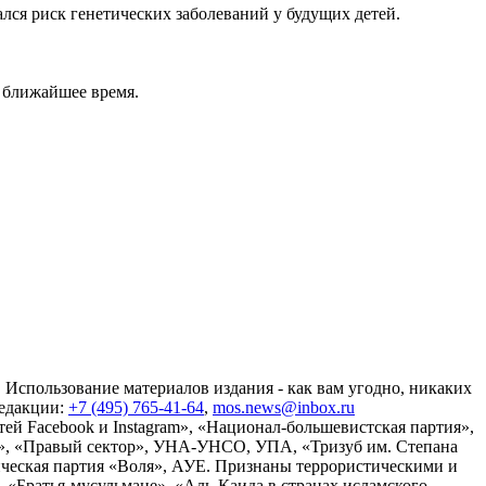
лся риск генетических заболеваний у будущих детей.
 ближайшее время.
 Использование материалов издания - как вам угодно, никаких
редакции:
+7 (495) 765-41-64
,
mos.news@inbox.ru
ей Facebook и Instagram», «Национал-большевистская партия»,
», «Правый сектор», УНА-УНСО, УПА, «Тризуб им. Степана
ческая партия «Воля», АУЕ. Признаны террористическими и
«Братья-мусульмане», «Аль-Каида в странах исламского