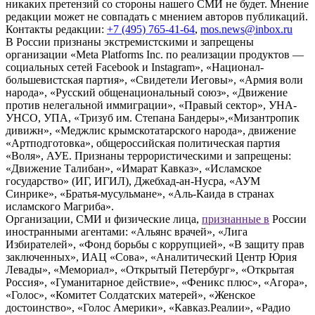
никаких претензий со стороны нашего СМИ не будет. Мнение
редакции может не совпадать с мнением авторов публикаций.
Контакты редакции:
+7 (495) 765-41-64
,
mos.news@inbox.ru
В России признаны экстремистскими и запрещены
организации «Meta Platforms Inc. по реализации продуктов —
социальных сетей Facebook и Instagram», «Национал-
большевистская партия», «Свидетели Иеговы», «Армия воли
народа», «Русский общенациональный союз», «Движение
против нелегальной иммиграции», «Правый сектор», УНА-
УНСО, УПА, «Тризуб им. Степана Бандеры»,«Мизантропик
дивижн», «Меджлис крымскотатарского народа», движение
«Артподготовка», общероссийская политическая партия
«Воля», АУЕ. Признаны террористическими и запрещены:
«Движение Талибан», «Имарат Кавказ», «Исламское
государство» (ИГ, ИГИЛ), Джебхад-ан-Нусра, «АУМ
Синрике», «Братья-мусульмане», «Аль-Каида в странах
исламского Магриба».
Организации, СМИ и физические лица,
признанные в
России
иностранными агентами: «Альянс врачей», «Лига
Избирателей», «Фонд борьбы с коррупцией», «В защиту прав
заключенных», ИАЦ «Сова», «Аналитический Центр Юрия
Левады», «Мемориал», «Открытый Петербург», «Открытая
Россия», «Гуманитарное действие», «Феникс плюс», «Агора»,
«Голос», «Комитет Солдатских матерей», «Женское
достоинство», «Голос Америки», «Кавказ.Реалии», «Радио