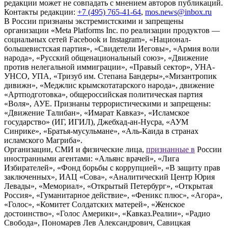
редакции может не совпадать с мнением авторов публикаций.
Контакты редакции:
+7 (495) 765-41-64
,
mos.news@inbox.ru
В России признаны экстремистскими и запрещены
организации «Meta Platforms Inc. по реализации продуктов —
социальных сетей Facebook и Instagram», «Национал-
большевистская партия», «Свидетели Иеговы», «Армия воли
народа», «Русский общенациональный союз», «Движение
против нелегальной иммиграции», «Правый сектор», УНА-
УНСО, УПА, «Тризуб им. Степана Бандеры»,«Мизантропик
дивижн», «Меджлис крымскотатарского народа», движение
«Артподготовка», общероссийская политическая партия
«Воля», АУЕ. Признаны террористическими и запрещены:
«Движение Талибан», «Имарат Кавказ», «Исламское
государство» (ИГ, ИГИЛ), Джебхад-ан-Нусра, «АУМ
Синрике», «Братья-мусульмане», «Аль-Каида в странах
исламского Магриба».
Организации, СМИ и физические лица,
признанные в
России
иностранными агентами: «Альянс врачей», «Лига
Избирателей», «Фонд борьбы с коррупцией», «В защиту прав
заключенных», ИАЦ «Сова», «Аналитический Центр Юрия
Левады», «Мемориал», «Открытый Петербург», «Открытая
Россия», «Гуманитарное действие», «Феникс плюс», «Агора»,
«Голос», «Комитет Солдатских матерей», «Женское
достоинство», «Голос Америки», «Кавказ.Реалии», «Радио
Свобода», Пономарев Лев Александрович, Савицкая