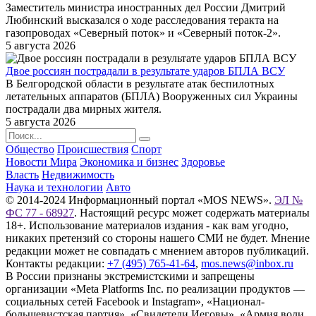
Заместитель министра иностранных дел России Дмитрий
Любинский высказался о ходе расследования теракта на
газопроводах «Северный поток» и «Северный поток-2».
5 августа 2026
Двое россиян пострадали в результате ударов БПЛА ВСУ
В Белгородской области в результате атак беспилотных
летательных аппаратов (БПЛА) Вооруженных сил Украины
пострадали два мирных жителя.
5 августа 2026
Общество
Происшествия
Спорт
Новости Мира
Экономика и бизнес
Здоровье
Власть
Недвижимость
Наука и технологии
Авто
© 2014-2024 Информационный портал «MOS NEWS».
ЭЛ №
ФС 77 - 68927
. Настоящий ресурс может содержать материалы
18+. Использование материалов издания - как вам угодно,
никаких претензий со стороны нашего СМИ не будет. Мнение
редакции может не совпадать с мнением авторов публикаций.
Контакты редакции:
+7 (495) 765-41-64
,
mos.news@inbox.ru
В России признаны экстремистскими и запрещены
организации «Meta Platforms Inc. по реализации продуктов —
социальных сетей Facebook и Instagram», «Национал-
большевистская партия», «Свидетели Иеговы», «Армия воли