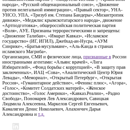
народа», «Русский общенациональный союз», «Движение
против нелегальной иммиграции», «Правый сектор», УНА-
УНСО, УПА, «Тризуб им. Степана Бандеры»,«Мизантропик
дивижн», «Меджлис крымскотатарского народа», движение
«Артподготовка», общероссийская политическая партия
«Воля», АУЕ. Признаны террористическими и запрещены:
«Движение Талибан», «Имарат Кавказ», «Исламское
государство» (ИГ, ИГИЛ), Джебхад-ан-Нусра, «АУМ
Синрике», «Братья-мусульмане», «Аль-Каида в странах
исламского Магриба».
Организации, СМИ и физические лица,
признанные в
России
иностранными агентами: «Альянс врачей», «Лига
Избирателей», «Фонд борьбы с коррупцией», «В защиту прав
заключенных», ИАЦ «Сова», «Аналитический Центр Юрия
Левады», «Мемориал», «Открытый Петербург», «Открытая
Россия», «Гуманитарное действие», «Феникс плюс», «Агора»,
«Голос», «Комитет Солдатских матерей», «Женское
достоинство», «Голос Америки», «Кавказ.Реалии», «Радио
Свобода», Пономарев Лев Александрович, Савицкая
Людмила Алексеевна, Маркелов Сергей Евгеньевич,
Камалягин Денис Николаевич, Апахончич Дарья
Александровна и
т.д.