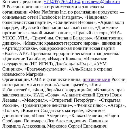
Контакты редакции:
+7 (495) 765-41-64
,
mos.news@inbox.ru
В России признаны экстремистскими и запрещены
организации «Meta Platforms Inc. по реализации продуктов —
социальных сетей Facebook и Instagram», «Национал-
большевистская партия», «Свидетели Иеговы», «Армия воли
народа», «Русский общенациональный союз», «Движение
против нелегальной иммиграции», «Правый сектор», УНА-
УНСО, УПА, «Тризуб им. Степана Бандеры»,«Мизантропик
дивижн», «Меджлис крымскотатарского народа», движение
«Артподготовка», общероссийская политическая партия
«Воля», АУЕ. Признаны террористическими и запрещены:
«Движение Талибан», «Имарат Кавказ», «Исламское
государство» (ИГ, ИГИЛ), Джебхад-ан-Нусра, «АУМ
Синрике», «Братья-мусульмане», «Аль-Каида в странах
исламского Магриба».
Организации, СМИ и физические лица,
признанные в
России
иностранными агентами: «Альянс врачей», «Лига
Избирателей», «Фонд борьбы с коррупцией», «В защиту прав
заключенных», ИАЦ «Сова», «Аналитический Центр Юрия
Левады», «Мемориал», «Открытый Петербург», «Открытая
Россия», «Гуманитарное действие», «Феникс плюс», «Агора»,
«Голос», «Комитет Солдатских матерей», «Женское
достоинство», «Голос Америки», «Кавказ.Реалии», «Радио
Свобода», Пономарев Лев Александрович, Савицкая
Людмила Алексеевна, Маркелов Сергей Евгеньевич,