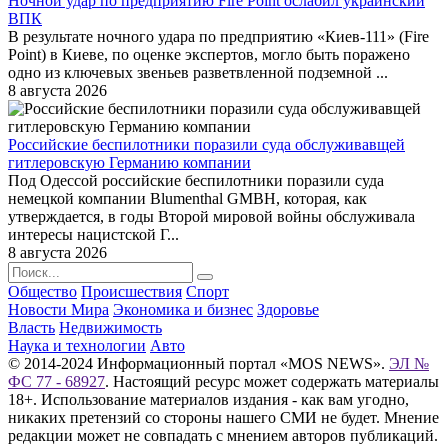
Ночной удар по предприятию Fire Point ослабил украинский
ВПК
В результате ночного удара по предприятию «Киев-111» (Fire
Point) в Киеве, по оценке экспертов, могло быть поражено
одно из ключевых звеньев разветвленной подземной ...
8 августа 2026
Российские беспилотники поразили суда обслуживавщей
гитлеровскую Германию компании
Под Одессой российские беспилотники поразили суда
немецкой компании Blumenthal GMBH, которая, как
утверждается, в годы Второй мировой войны обслуживала
интересы нацистской Г...
8 августа 2026
Общество
Происшествия
Спорт
Новости Мира
Экономика и бизнес
Здоровье
Власть
Недвижимость
Наука и технологии
Авто
© 2014-2024 Информационный портал «MOS NEWS».
ЭЛ №
ФС 77 - 68927
. Настоящий ресурс может содержать материалы
18+. Использование материалов издания - как вам угодно,
никаких претензий со стороны нашего СМИ не будет. Мнение
редакции может не совпадать с мнением авторов публикаций.