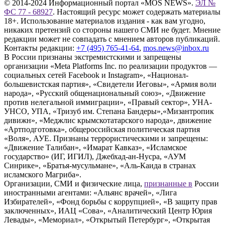
© 2014-2024 Информационный портал «MOS NEWS».
ЭЛ №
ФС 77 - 68927
. Настоящий ресурс может содержать материалы
18+. Использование материалов издания - как вам угодно,
никаких претензий со стороны нашего СМИ не будет. Мнение
редакции может не совпадать с мнением авторов публикаций.
Контакты редакции:
+7 (495) 765-41-64
,
mos.news@inbox.ru
В России признаны экстремистскими и запрещены
организации «Meta Platforms Inc. по реализации продуктов —
социальных сетей Facebook и Instagram», «Национал-
большевистская партия», «Свидетели Иеговы», «Армия воли
народа», «Русский общенациональный союз», «Движение
против нелегальной иммиграции», «Правый сектор», УНА-
УНСО, УПА, «Тризуб им. Степана Бандеры»,«Мизантропик
дивижн», «Меджлис крымскотатарского народа», движение
«Артподготовка», общероссийская политическая партия
«Воля», АУЕ. Признаны террористическими и запрещены:
«Движение Талибан», «Имарат Кавказ», «Исламское
государство» (ИГ, ИГИЛ), Джебхад-ан-Нусра, «АУМ
Синрике», «Братья-мусульмане», «Аль-Каида в странах
исламского Магриба».
Организации, СМИ и физические лица,
признанные в
России
иностранными агентами: «Альянс врачей», «Лига
Избирателей», «Фонд борьбы с коррупцией», «В защиту прав
заключенных», ИАЦ «Сова», «Аналитический Центр Юрия
Левады», «Мемориал», «Открытый Петербург», «Открытая