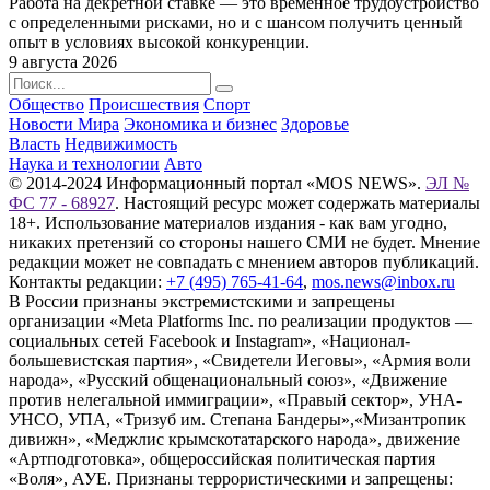
Работа на декретной ставке — это временное трудоустройство
с определенными рисками, но и с шансом получить ценный
опыт в условиях высокой конкуренции.
9 августа 2026
Общество
Происшествия
Спорт
Новости Мира
Экономика и бизнес
Здоровье
Власть
Недвижимость
Наука и технологии
Авто
© 2014-2024 Информационный портал «MOS NEWS».
ЭЛ №
ФС 77 - 68927
. Настоящий ресурс может содержать материалы
18+. Использование материалов издания - как вам угодно,
никаких претензий со стороны нашего СМИ не будет. Мнение
редакции может не совпадать с мнением авторов публикаций.
Контакты редакции:
+7 (495) 765-41-64
,
mos.news@inbox.ru
В России признаны экстремистскими и запрещены
организации «Meta Platforms Inc. по реализации продуктов —
социальных сетей Facebook и Instagram», «Национал-
большевистская партия», «Свидетели Иеговы», «Армия воли
народа», «Русский общенациональный союз», «Движение
против нелегальной иммиграции», «Правый сектор», УНА-
УНСО, УПА, «Тризуб им. Степана Бандеры»,«Мизантропик
дивижн», «Меджлис крымскотатарского народа», движение
«Артподготовка», общероссийская политическая партия
«Воля», АУЕ. Признаны террористическими и запрещены: