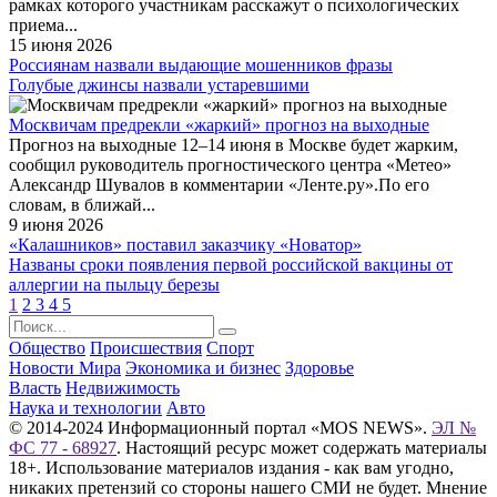
рамках которого участникам расскажут о психологических
приема...
15 июня 2026
Россиянам назвали выдающие мошенников фразы
Голубые джинсы назвали устаревшими
Москвичам предрекли «жаркий» прогноз на выходные
Прогноз на выходные 12–14 июня в Москве будет жарким,
сообщил руководитель прогностического центра «Метео»
Александр Шувалов в комментарии «Ленте.ру».По его
словам, в ближай...
9 июня 2026
«Калашников» поставил заказчику «Новатор»
Названы сроки появления первой российской вакцины от
аллергии на пыльцу березы
1
2
3
4
5
Общество
Происшествия
Спорт
Новости Мира
Экономика и бизнес
Здоровье
Власть
Недвижимость
Наука и технологии
Авто
© 2014-2024 Информационный портал «MOS NEWS».
ЭЛ №
ФС 77 - 68927
. Настоящий ресурс может содержать материалы
18+. Использование материалов издания - как вам угодно,
никаких претензий со стороны нашего СМИ не будет. Мнение