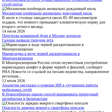
столб пепла
Москвичам пообещали аномально дождливый июль
В июле в столице ожидается около 85–90 миллиметров
осадков, что немного превышает климатическую норму для
второго летнего месяца.
14 июля 2026
Прогнозы комариной бури в Москве оценили
Галоши назвали трендом лета
Мармеладки в виде червей раскритиковали в
Минпросвещения
В Минпросвещения России сочли неуместным употребление
мармеладных конфет в форме червей и фекалий, сообщает
РИА Новости со ссылкой на письмо ведомства, направленное
регионам...
12 июля 2026
Аналитик рассказал о помощи ИИ в улучшении работы
мобильных сетей
В Новосибирске нашли способ выращивать природный
антибиотик в биореакторе
Опасность зарядки мокрого смартфона описали