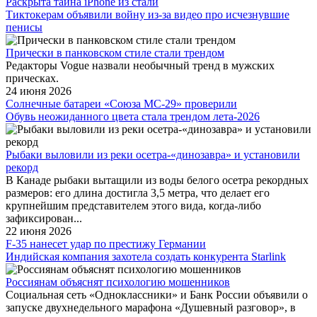
Раскрыта тайна iPhone из стали
Тиктокерам объявили войну из-за видео про исчезнувшие
пенисы
Прически в панковском стиле стали трендом
Редакторы Vogue назвали необычный тренд в мужских
прическах.
24 июня 2026
Солнечные батареи «Союза МС-29» проверили
Обувь неожиданного цвета стала трендом лета-2026
Рыбаки выловили из реки осетра-«динозавра» и установили
рекорд
В Канаде рыбаки вытащили из воды белого осетра рекордных
размеров: его длина достигла 3,5 метра, что делает его
крупнейшим представителем этого вида, когда-либо
зафиксирован...
22 июня 2026
F-35 нанесет удар по престижу Германии
Индийская компания захотела создать конкурента Starlink
Россиянам объяснят психологию мошенников
Социальная сеть «Одноклассники» и Банк России объявили о
запуске двухнедельного марафона «Душевный разговор», в