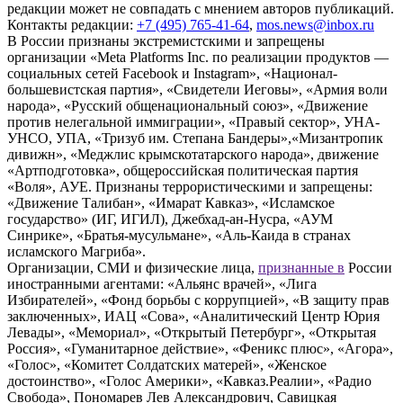
редакции может не совпадать с мнением авторов публикаций.
Контакты редакции:
+7 (495) 765-41-64
,
mos.news@inbox.ru
В России признаны экстремистскими и запрещены
организации «Meta Platforms Inc. по реализации продуктов —
социальных сетей Facebook и Instagram», «Национал-
большевистская партия», «Свидетели Иеговы», «Армия воли
народа», «Русский общенациональный союз», «Движение
против нелегальной иммиграции», «Правый сектор», УНА-
УНСО, УПА, «Тризуб им. Степана Бандеры»,«Мизантропик
дивижн», «Меджлис крымскотатарского народа», движение
«Артподготовка», общероссийская политическая партия
«Воля», АУЕ. Признаны террористическими и запрещены:
«Движение Талибан», «Имарат Кавказ», «Исламское
государство» (ИГ, ИГИЛ), Джебхад-ан-Нусра, «АУМ
Синрике», «Братья-мусульмане», «Аль-Каида в странах
исламского Магриба».
Организации, СМИ и физические лица,
признанные в
России
иностранными агентами: «Альянс врачей», «Лига
Избирателей», «Фонд борьбы с коррупцией», «В защиту прав
заключенных», ИАЦ «Сова», «Аналитический Центр Юрия
Левады», «Мемориал», «Открытый Петербург», «Открытая
Россия», «Гуманитарное действие», «Феникс плюс», «Агора»,
«Голос», «Комитет Солдатских матерей», «Женское
достоинство», «Голос Америки», «Кавказ.Реалии», «Радио
Свобода», Пономарев Лев Александрович, Савицкая