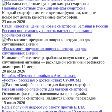
Названы секретные функции камеры смартфона
Каждый смартфон имеет секретные функции, которые
помогают делать качественные фотографии.
23 июля 2026
Стали известны цены на новые смартфоны Samsung в России
Россиян попытались успокоить насчет подорожания
мобильной связи
«Роскосмос» предложил новую конструкцию для
спутниковых антенн
Компания «Решетнев» разработала новую конструкцию
спутниковой антенны — раскладной зонтичный рефлектор
диаметром 12 метров.
20 июля 2026
Корабль «Перекоп» прибыл в Архангельск
«Ростех» рассказал о достоинствах Су-30СМ2
Развеян миф об опасности для батареи смартфона
Основным фактором, влияющим на срок службы
аккумулятора смартфона, являются циклы перезарядки.
15 июля 2026
Rafale получил недорогую ракету против БПЛА
В российском регионе вулкан выбросил 10-километровый