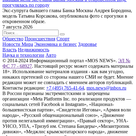
прогулялась по городу
Экс-супруга бывшего главы Банка Москвы Андрея Бородина,
модель Татьяна Корсакова, опубликовала фото с прогулки в
откровенном образе.
7 августа 2026
Общество
Происшествия
Спорт
Новости Мира
Экономика и бизнес
Здоровье
Власть
Недвижимость
Наука и технологии
Авто
© 2014-2024 Информационный портал «MOS NEWS».
ЭЛ №
ФС 77 - 68927
. Настоящий ресурс может содержать материалы
18+. Использование материалов издания - как вам угодно,
никаких претензий со стороны нашего СМИ не будет. Мнение
редакции может не совпадать с мнением авторов публикаций.
Контакты редакции:
+7 (495) 765-41-64
,
mos.news@inbox.ru
В России признаны экстремистскими и запрещены
организации «Meta Platforms Inc. по реализации продуктов —
социальных сетей Facebook и Instagram», «Национал-
большевистская партия», «Свидетели Иеговы», «Армия воли
народа», «Русский общенациональный союз», «Движение
против нелегальной иммиграции», «Правый сектор», УНА-
УНСО, УПА, «Тризуб им. Степана Бандеры»,«Мизантропик
дивижн», «Меджлис крымскотатарского народа», движение