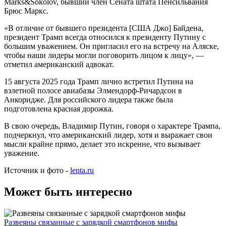
Marks&Sokolov, бывший член Сената штата Пенсильвания
Брюс Маркс.
«В отличие от бывшего президента [США Джо] Байдена,
президент Трамп всегда относился к президенту Путину с
большим уважением. Он пригласил его на встречу на Аляске,
чтобы наши лидеры могли поговорить лицом к лицу», —
отметил американский адвокат.
15 августа 2025 года Трамп лично встретил Путина на
взлетной полосе авиабазы Элмендорф-Ричардсон в
Анкоридже. Для российского лидера также была
подготовлена красная дорожка.
В свою очередь, Владимир Путин, говоря о характере Трампа,
подчеркнул, что американский лидер, хотя и выражает свои
мысли крайне прямо, делает это искренне, что вызывает
уважение.
Источник и фото -
lenta.ru
Может быть интересно
Развеяны связанные с зарядкой смартфонов мифы