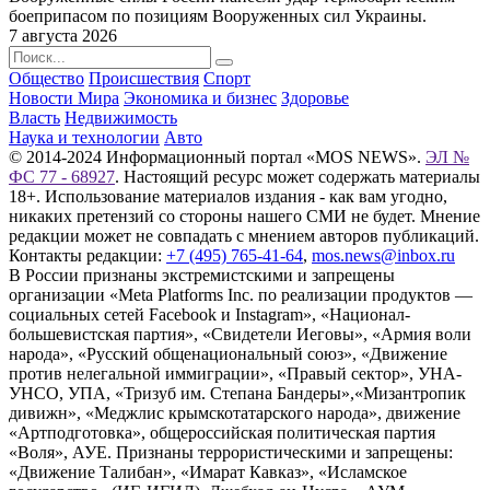
боеприпасом по позициям Вооруженных сил Украины.
7 августа 2026
Общество
Происшествия
Спорт
Новости Мира
Экономика и бизнес
Здоровье
Власть
Недвижимость
Наука и технологии
Авто
© 2014-2024 Информационный портал «MOS NEWS».
ЭЛ №
ФС 77 - 68927
. Настоящий ресурс может содержать материалы
18+. Использование материалов издания - как вам угодно,
никаких претензий со стороны нашего СМИ не будет. Мнение
редакции может не совпадать с мнением авторов публикаций.
Контакты редакции:
+7 (495) 765-41-64
,
mos.news@inbox.ru
В России признаны экстремистскими и запрещены
организации «Meta Platforms Inc. по реализации продуктов —
социальных сетей Facebook и Instagram», «Национал-
большевистская партия», «Свидетели Иеговы», «Армия воли
народа», «Русский общенациональный союз», «Движение
против нелегальной иммиграции», «Правый сектор», УНА-
УНСО, УПА, «Тризуб им. Степана Бандеры»,«Мизантропик
дивижн», «Меджлис крымскотатарского народа», движение
«Артподготовка», общероссийская политическая партия
«Воля», АУЕ. Признаны террористическими и запрещены:
«Движение Талибан», «Имарат Кавказ», «Исламское