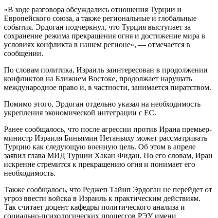
«В ходе разговора обсуждались отношения Турции и
Европейского союза, а также региональные и глобальные
события. Эрдоган подчеркнул, что Турция выступает за
сохранение режима прекращения огня и достижение мира в
условиях конфликта в нашем регионе», — отмечается в
сообщении.
По словам политика, Израиль заинтересован в продолжении
конфликтов на Ближнем Востоке, продолжает нарушать
международное право и, в частности, занимается пиратством.
Помимо этого, Эрдоган отдельно указал на необходимость
укрепления экономической интеграции с ЕС.
Ранее сообщалось, что после агрессии против Ирана премьер-
министр Израиля Биньямин Нетаньяху может рассматривать
Турцию как следующую военную цель. Об этом в апреле
заявил глава МИД Турции Хакан Фидан. По его словам, Иран
искренне стремится к прекращению огня и понимает его
необходимость.
Также сообщалось, что Реджеп Тайип Эрдоган не перейдет от
угроз ввести войска в Израиль к практическим действиям.
Так считает доцент кафедры политического анализа и
социально-психологических процессов РЭУ имени