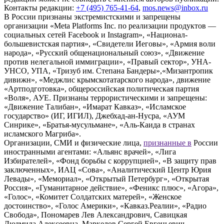
Контакты редакции:
+7 (495) 765-41-64
,
mos.news@inbox.ru
В России признаны экстремистскими и запрещены
организации «Meta Platforms Inc. по реализации продуктов —
социальных сетей Facebook и Instagram», «Национал-
большевистская партия», «Свидетели Иеговы», «Армия воли
народа», «Русский общенациональный союз», «Движение
против нелегальной иммиграции», «Правый сектор», УНА-
УНСО, УПА, «Тризуб им. Степана Бандеры»,«Мизантропик
дивижн», «Меджлис крымскотатарского народа», движение
«Артподготовка», общероссийская политическая партия
«Воля», АУЕ. Признаны террористическими и запрещены:
«Движение Талибан», «Имарат Кавказ», «Исламское
государство» (ИГ, ИГИЛ), Джебхад-ан-Нусра, «АУМ
Синрике», «Братья-мусульмане», «Аль-Каида в странах
исламского Магриба».
Организации, СМИ и физические лица,
признанные в
России
иностранными агентами: «Альянс врачей», «Лига
Избирателей», «Фонд борьбы с коррупцией», «В защиту прав
заключенных», ИАЦ «Сова», «Аналитический Центр Юрия
Левады», «Мемориал», «Открытый Петербург», «Открытая
Россия», «Гуманитарное действие», «Феникс плюс», «Агора»,
«Голос», «Комитет Солдатских матерей», «Женское
достоинство», «Голос Америки», «Кавказ.Реалии», «Радио
Свобода», Пономарев Лев Александрович, Савицкая
Людмила Алексеевна, Маркелов Сергей Евгеньевич,