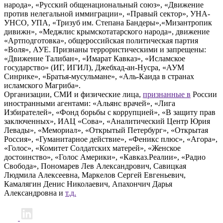
народа», «Русский общенациональный союз», «Движение
против нелегальной иммиграции», «Правый сектор», УНА-
УНСО, УПА, «Тризуб им. Степана Бандеры»,«Мизантропик
дивижн», «Меджлис крымскотатарского народа», движение
«Артподготовка», общероссийская политическая партия
«Воля», АУЕ. Признаны террористическими и запрещены:
«Движение Талибан», «Имарат Кавказ», «Исламское
государство» (ИГ, ИГИЛ), Джебхад-ан-Нусра, «АУМ
Синрике», «Братья-мусульмане», «Аль-Каида в странах
исламского Магриба».
Организации, СМИ и физические лица,
признанные в
России
иностранными агентами: «Альянс врачей», «Лига
Избирателей», «Фонд борьбы с коррупцией», «В защиту прав
заключенных», ИАЦ «Сова», «Аналитический Центр Юрия
Левады», «Мемориал», «Открытый Петербург», «Открытая
Россия», «Гуманитарное действие», «Феникс плюс», «Агора»,
«Голос», «Комитет Солдатских матерей», «Женское
достоинство», «Голос Америки», «Кавказ.Реалии», «Радио
Свобода», Пономарев Лев Александрович, Савицкая
Людмила Алексеевна, Маркелов Сергей Евгеньевич,
Камалягин Денис Николаевич, Апахончич Дарья
Александровна и
т.д.