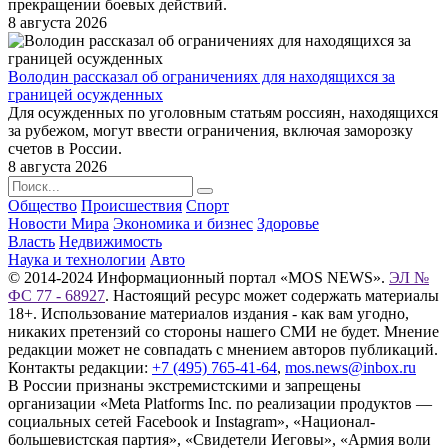
прекращении боевых действий.
8 августа 2026
Володин рассказал об ограничениях для находящихся за
границей осужденных
Для осужденных по уголовным статьям россиян, находящихся
за рубежом, могут ввести ограничения, включая заморозку
счетов в России.
8 августа 2026
Общество
Происшествия
Спорт
Новости Мира
Экономика и бизнес
Здоровье
Власть
Недвижимость
Наука и технологии
Авто
© 2014-2024 Информационный портал «MOS NEWS».
ЭЛ №
ФС 77 - 68927
. Настоящий ресурс может содержать материалы
18+. Использование материалов издания - как вам угодно,
никаких претензий со стороны нашего СМИ не будет. Мнение
редакции может не совпадать с мнением авторов публикаций.
Контакты редакции:
+7 (495) 765-41-64
,
mos.news@inbox.ru
В России признаны экстремистскими и запрещены
организации «Meta Platforms Inc. по реализации продуктов —
социальных сетей Facebook и Instagram», «Национал-
большевистская партия», «Свидетели Иеговы», «Армия воли