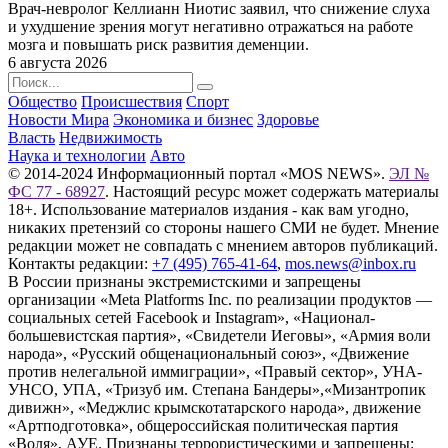
Врач-невролог Келлианн Ниотис заявил, что снижение слуха
и ухудшение зрения могут негативно отражаться на работе
мозга и повышать риск развития деменции.
6 августа 2026
Общество
Происшествия
Спорт
Новости Мира
Экономика и бизнес
Здоровье
Власть
Недвижимость
Наука и технологии
Авто
© 2014-2024 Информационный портал «MOS NEWS».
ЭЛ №
ФС 77 - 68927
. Настоящий ресурс может содержать материалы
18+. Использование материалов издания - как вам угодно,
никаких претензий со стороны нашего СМИ не будет. Мнение
редакции может не совпадать с мнением авторов публикаций.
Контакты редакции:
+7 (495) 765-41-64
,
mos.news@inbox.ru
В России признаны экстремистскими и запрещены
организации «Meta Platforms Inc. по реализации продуктов —
социальных сетей Facebook и Instagram», «Национал-
большевистская партия», «Свидетели Иеговы», «Армия воли
народа», «Русский общенациональный союз», «Движение
против нелегальной иммиграции», «Правый сектор», УНА-
УНСО, УПА, «Тризуб им. Степана Бандеры»,«Мизантропик
дивижн», «Меджлис крымскотатарского народа», движение
«Артподготовка», общероссийская политическая партия
«Воля», АУЕ. Признаны террористическими и запрещены: