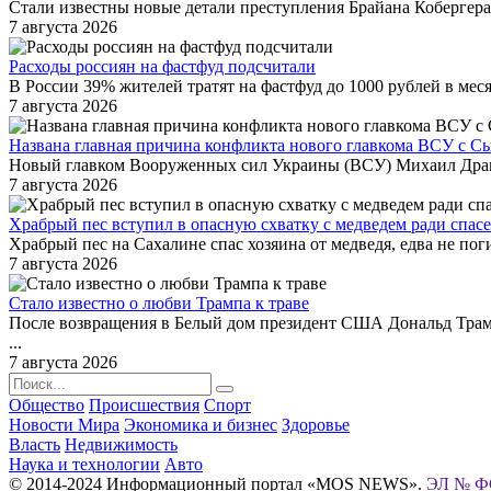
Стали известны новые детали преступления Брайана Кобергер
7 августа 2026
Расходы россиян на фастфуд подсчитали
В России 39% жителей тратят на фастфуд до 1000 рублей в меся
7 августа 2026
Названа главная причина конфликта нового главкома ВСУ с С
Новый главком Вооруженных сил Украины (ВСУ) Михаил Драпат
7 августа 2026
Храбрый пес вступил в опасную схватку с медведем ради спасе
Храбрый пес на Сахалине спас хозяина от медведя, едва не по
7 августа 2026
Стало известно о любви Трампа к траве
После возвращения в Белый дом президент США Дональд Трамп
...
7 августа 2026
Общество
Происшествия
Спорт
Новости Мира
Экономика и бизнес
Здоровье
Власть
Недвижимость
Наука и технологии
Авто
© 2014-2024 Информационный портал «MOS NEWS».
ЭЛ № ФС