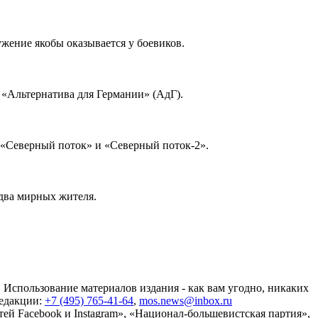
ужение якобы оказывается у боевиков.
«Альтернатива для Германии» (АдГ).
 «Северный поток» и «Северный поток-2».
два мирных жителя.
 Использование материалов издания - как вам угодно, никаких
редакции:
+7 (495) 765-41-64
,
mos.news@inbox.ru
ей Facebook и Instagram», «Национал-большевистская партия»,