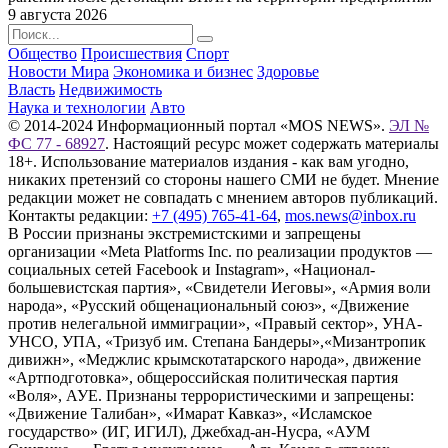
9 августа 2026
Общество
Происшествия
Спорт
Новости Мира
Экономика и бизнес
Здоровье
Власть
Недвижимость
Наука и технологии
Авто
© 2014-2024 Информационный портал «MOS NEWS».
ЭЛ №
ФС 77 - 68927
. Настоящий ресурс может содержать материалы
18+. Использование материалов издания - как вам угодно,
никаких претензий со стороны нашего СМИ не будет. Мнение
редакции может не совпадать с мнением авторов публикаций.
Контакты редакции:
+7 (495) 765-41-64
,
mos.news@inbox.ru
В России признаны экстремистскими и запрещены
организации «Meta Platforms Inc. по реализации продуктов —
социальных сетей Facebook и Instagram», «Национал-
большевистская партия», «Свидетели Иеговы», «Армия воли
народа», «Русский общенациональный союз», «Движение
против нелегальной иммиграции», «Правый сектор», УНА-
УНСО, УПА, «Тризуб им. Степана Бандеры»,«Мизантропик
дивижн», «Меджлис крымскотатарского народа», движение
«Артподготовка», общероссийская политическая партия
«Воля», АУЕ. Признаны террористическими и запрещены:
«Движение Талибан», «Имарат Кавказ», «Исламское
государство» (ИГ, ИГИЛ), Джебхад-ан-Нусра, «АУМ