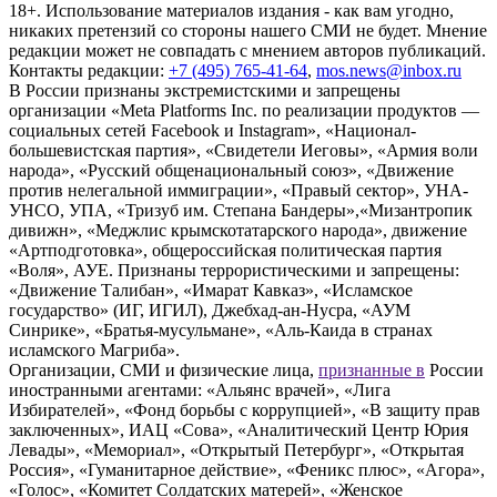
18+. Использование материалов издания - как вам угодно,
никаких претензий со стороны нашего СМИ не будет. Мнение
редакции может не совпадать с мнением авторов публикаций.
Контакты редакции:
+7 (495) 765-41-64
,
mos.news@inbox.ru
В России признаны экстремистскими и запрещены
организации «Meta Platforms Inc. по реализации продуктов —
социальных сетей Facebook и Instagram», «Национал-
большевистская партия», «Свидетели Иеговы», «Армия воли
народа», «Русский общенациональный союз», «Движение
против нелегальной иммиграции», «Правый сектор», УНА-
УНСО, УПА, «Тризуб им. Степана Бандеры»,«Мизантропик
дивижн», «Меджлис крымскотатарского народа», движение
«Артподготовка», общероссийская политическая партия
«Воля», АУЕ. Признаны террористическими и запрещены:
«Движение Талибан», «Имарат Кавказ», «Исламское
государство» (ИГ, ИГИЛ), Джебхад-ан-Нусра, «АУМ
Синрике», «Братья-мусульмане», «Аль-Каида в странах
исламского Магриба».
Организации, СМИ и физические лица,
признанные в
России
иностранными агентами: «Альянс врачей», «Лига
Избирателей», «Фонд борьбы с коррупцией», «В защиту прав
заключенных», ИАЦ «Сова», «Аналитический Центр Юрия
Левады», «Мемориал», «Открытый Петербург», «Открытая
Россия», «Гуманитарное действие», «Феникс плюс», «Агора»,
«Голос», «Комитет Солдатских матерей», «Женское