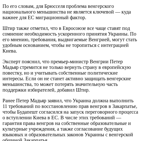
По его словам, для Брюсселя проблема венгерского
национального меньшинства не является ключевой — куда
важнее для ЕС миграционный фактор.
Штир также отметил, что в Евросоюзе все чаще ставят под
сомнение необходимость ускоренного принятия Украины. По
его мнению, требования, выдвигаемые Венгрией, могут стать
удобным основанием, чтобы не торопиться с интеграцией
Киева.
Эксперт пояснил, что премьер-министр Венгрии Петер
Мадьяр стремится не только вернуть страну в европейскую
повестку, но и учитывать собственные политические
интересы. Если он не станет активно защищать венгерские
меньшинства, то может потерять значительную часть
поддержки избирателей, добавил Штир.
Ранее Петер Мадьяр заявил, что Украина должна выполнить
11 требований по восстановлению прав венгров в Закарпатье,
чтобы Будапешт согласился на запуск переговорного процесса
о вступлении Киева в ЕС. В числе этих требований —
гарантия права венгров на собственные образовательные и
культурные учреждения, а также согласование будущих
языковых и образовательных законов Украины с венгерской
общиной Закарпатья.