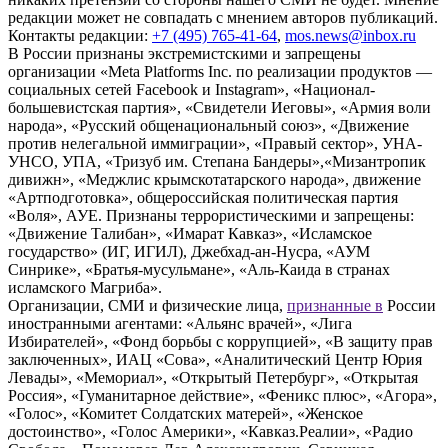
редакции может не совпадать с мнением авторов публикаций.
Контакты редакции:
+7 (495) 765-41-64
,
mos.news@inbox.ru
В России признаны экстремистскими и запрещены
организации «Meta Platforms Inc. по реализации продуктов —
социальных сетей Facebook и Instagram», «Национал-
большевистская партия», «Свидетели Иеговы», «Армия воли
народа», «Русский общенациональный союз», «Движение
против нелегальной иммиграции», «Правый сектор», УНА-
УНСО, УПА, «Тризуб им. Степана Бандеры»,«Мизантропик
дивижн», «Меджлис крымскотатарского народа», движение
«Артподготовка», общероссийская политическая партия
«Воля», АУЕ. Признаны террористическими и запрещены:
«Движение Талибан», «Имарат Кавказ», «Исламское
государство» (ИГ, ИГИЛ), Джебхад-ан-Нусра, «АУМ
Синрике», «Братья-мусульмане», «Аль-Каида в странах
исламского Магриба».
Организации, СМИ и физические лица,
признанные в
России
иностранными агентами: «Альянс врачей», «Лига
Избирателей», «Фонд борьбы с коррупцией», «В защиту прав
заключенных», ИАЦ «Сова», «Аналитический Центр Юрия
Левады», «Мемориал», «Открытый Петербург», «Открытая
Россия», «Гуманитарное действие», «Феникс плюс», «Агора»,
«Голос», «Комитет Солдатских матерей», «Женское
достоинство», «Голос Америки», «Кавказ.Реалии», «Радио