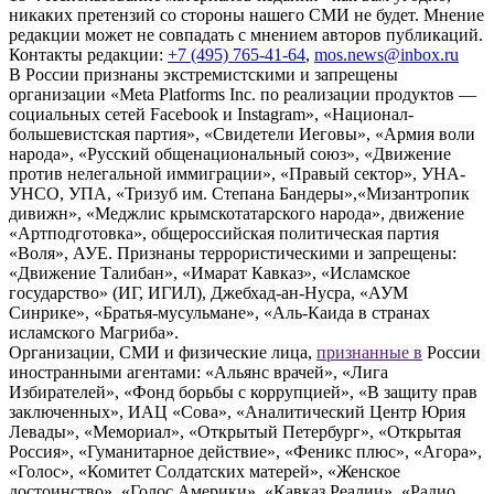
никаких претензий со стороны нашего СМИ не будет. Мнение
редакции может не совпадать с мнением авторов публикаций.
Контакты редакции:
+7 (495) 765-41-64
,
mos.news@inbox.ru
В России признаны экстремистскими и запрещены
организации «Meta Platforms Inc. по реализации продуктов —
социальных сетей Facebook и Instagram», «Национал-
большевистская партия», «Свидетели Иеговы», «Армия воли
народа», «Русский общенациональный союз», «Движение
против нелегальной иммиграции», «Правый сектор», УНА-
УНСО, УПА, «Тризуб им. Степана Бандеры»,«Мизантропик
дивижн», «Меджлис крымскотатарского народа», движение
«Артподготовка», общероссийская политическая партия
«Воля», АУЕ. Признаны террористическими и запрещены:
«Движение Талибан», «Имарат Кавказ», «Исламское
государство» (ИГ, ИГИЛ), Джебхад-ан-Нусра, «АУМ
Синрике», «Братья-мусульмане», «Аль-Каида в странах
исламского Магриба».
Организации, СМИ и физические лица,
признанные в
России
иностранными агентами: «Альянс врачей», «Лига
Избирателей», «Фонд борьбы с коррупцией», «В защиту прав
заключенных», ИАЦ «Сова», «Аналитический Центр Юрия
Левады», «Мемориал», «Открытый Петербург», «Открытая
Россия», «Гуманитарное действие», «Феникс плюс», «Агора»,
«Голос», «Комитет Солдатских матерей», «Женское
достоинство», «Голос Америки», «Кавказ.Реалии», «Радио