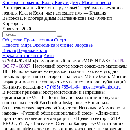
Киркоров поженил Клаву Коку и Диму Масленникова
Вот переписанный текст на русском:Свадебную церемонию
певицы Клавы Коки, чье настоящее имя — Клавдия
Высокова, и блогера Димы Масленникова вел Филипп
Киркоров.
7 августа 2026
Общество
Происшествия
Спорт
Новости Мира
Экономика и бизнес
Здоровье
Власть
Недвижимость
Наука и технологии
Авто
© 2014-2024 Информационный портал «MOS NEWS».
ЭЛ №
ФС 77 - 68927
. Настоящий ресурс может содержать материалы
18+. Использование материалов издания - как вам угодно,
никаких претензий со стороны нашего СМИ не будет. Мнение
редакции может не совпадать с мнением авторов публикаций.
Контакты редакции:
+7 (495) 765-41-64
,
mos.news@inbox.ru
В России признаны экстремистскими и запрещены
организации «Meta Platforms Inc. по реализации продуктов —
социальных сетей Facebook и Instagram», «Национал-
большевистская партия», «Свидетели Иеговы», «Армия воли
народа», «Русский общенациональный союз», «Движение
против нелегальной иммиграции», «Правый сектор», УНА-
УНСО, УПА, «Тризуб им. Степана Бандеры»,«Мизантропик
дивижн», «Меджлис крымскотатарского народа», движение