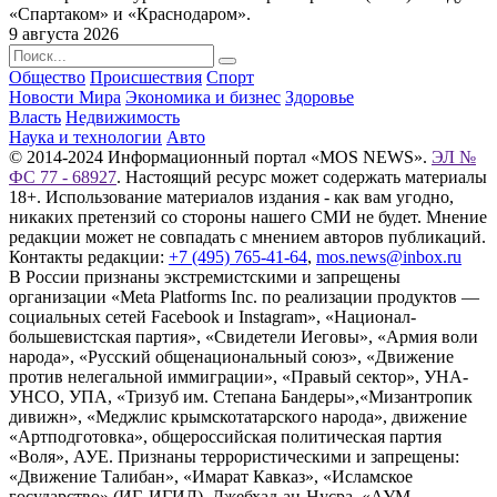
«Спартаком» и «Краснодаром».
9 августа 2026
Общество
Происшествия
Спорт
Новости Мира
Экономика и бизнес
Здоровье
Власть
Недвижимость
Наука и технологии
Авто
© 2014-2024 Информационный портал «MOS NEWS».
ЭЛ №
ФС 77 - 68927
. Настоящий ресурс может содержать материалы
18+. Использование материалов издания - как вам угодно,
никаких претензий со стороны нашего СМИ не будет. Мнение
редакции может не совпадать с мнением авторов публикаций.
Контакты редакции:
+7 (495) 765-41-64
,
mos.news@inbox.ru
В России признаны экстремистскими и запрещены
организации «Meta Platforms Inc. по реализации продуктов —
социальных сетей Facebook и Instagram», «Национал-
большевистская партия», «Свидетели Иеговы», «Армия воли
народа», «Русский общенациональный союз», «Движение
против нелегальной иммиграции», «Правый сектор», УНА-
УНСО, УПА, «Тризуб им. Степана Бандеры»,«Мизантропик
дивижн», «Меджлис крымскотатарского народа», движение
«Артподготовка», общероссийская политическая партия
«Воля», АУЕ. Признаны террористическими и запрещены:
«Движение Талибан», «Имарат Кавказ», «Исламское
государство» (ИГ, ИГИЛ), Джебхад-ан-Нусра, «АУМ