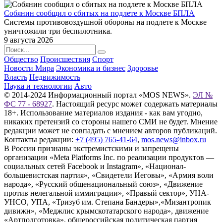
Собянин сообщил о сбитых на подлете к Москве БПЛА
Системы противовоздушной обороны на подлете к Москве
уничтожили три беспилотника.
9 августа 2026
Общество
Происшествия
Спорт
Новости Мира
Экономика и бизнес
Здоровье
Власть
Недвижимость
Наука и технологии
Авто
© 2014-2024 Информационный портал «MOS NEWS».
ЭЛ №
ФС 77 - 68927
. Настоящий ресурс может содержать материалы
18+. Использование материалов издания - как вам угодно,
никаких претензий со стороны нашего СМИ не будет. Мнение
редакции может не совпадать с мнением авторов публикаций.
Контакты редакции:
+7 (495) 765-41-64
,
mos.news@inbox.ru
В России признаны экстремистскими и запрещены
организации «Meta Platforms Inc. по реализации продуктов —
социальных сетей Facebook и Instagram», «Национал-
большевистская партия», «Свидетели Иеговы», «Армия воли
народа», «Русский общенациональный союз», «Движение
против нелегальной иммиграции», «Правый сектор», УНА-
УНСО, УПА, «Тризуб им. Степана Бандеры»,«Мизантропик
дивижн», «Меджлис крымскотатарского народа», движение
«Артподготовка», общероссийская политическая партия