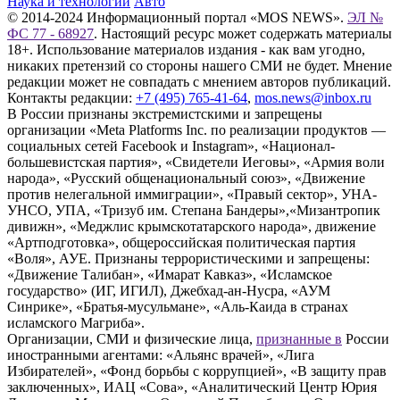
Наука и технологии
Авто
© 2014-2024 Информационный портал «MOS NEWS».
ЭЛ №
ФС 77 - 68927
. Настоящий ресурс может содержать материалы
18+. Использование материалов издания - как вам угодно,
никаких претензий со стороны нашего СМИ не будет. Мнение
редакции может не совпадать с мнением авторов публикаций.
Контакты редакции:
+7 (495) 765-41-64
,
mos.news@inbox.ru
В России признаны экстремистскими и запрещены
организации «Meta Platforms Inc. по реализации продуктов —
социальных сетей Facebook и Instagram», «Национал-
большевистская партия», «Свидетели Иеговы», «Армия воли
народа», «Русский общенациональный союз», «Движение
против нелегальной иммиграции», «Правый сектор», УНА-
УНСО, УПА, «Тризуб им. Степана Бандеры»,«Мизантропик
дивижн», «Меджлис крымскотатарского народа», движение
«Артподготовка», общероссийская политическая партия
«Воля», АУЕ. Признаны террористическими и запрещены:
«Движение Талибан», «Имарат Кавказ», «Исламское
государство» (ИГ, ИГИЛ), Джебхад-ан-Нусра, «АУМ
Синрике», «Братья-мусульмане», «Аль-Каида в странах
исламского Магриба».
Организации, СМИ и физические лица,
признанные в
России
иностранными агентами: «Альянс врачей», «Лига
Избирателей», «Фонд борьбы с коррупцией», «В защиту прав
заключенных», ИАЦ «Сова», «Аналитический Центр Юрия