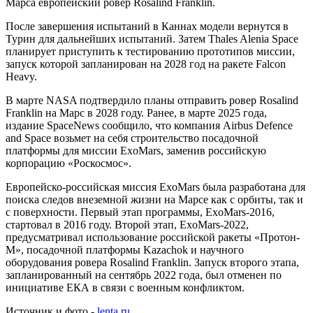
Марса европейский ровер Rosalind Franklin.
После завершения испытаний в Каннах модели вернутся в
Турин для дальнейших испытаний. Затем Thales Alenia Space
планирует приступить к тестированию прототипов миссии,
запуск которой запланирован на 2028 год на ракете Falcon
Heavy.
В марте NASA подтвердило планы отправить ровер Rosalind
Franklin на Марс в 2028 году. Ранее, в марте 2025 года,
издание SpaceNews сообщило, что компания Airbus Defence
and Space возьмет на себя строительство посадочной
платформы для миссии ExoMars, заменив российскую
корпорацию «Роскосмос».
Европейско-российская миссия ExoMars была разработана для
поиска следов внеземной жизни на Марсе как с орбиты, так и
с поверхности. Первый этап программы, ExoMars-2016,
стартовал в 2016 году. Второй этап, ExoMars-2022,
предусматривал использование российской ракеты «Протон-
М», посадочной платформы Kazachok и научного
оборудования ровера Rosalind Franklin. Запуск второго этапа,
запланированный на сентябрь 2022 года, был отменен по
инициативе ЕКА в связи с военным конфликтом.
Источник и фото -
lenta.ru