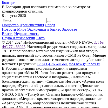
Болгарии
В Болгарии дрон взорвался примерно в километре от
компрессорной станции.
8 августа 2026
Общество
Происшествия
Спорт
Новости Мира
Экономика и бизнес
Здоровье
Власть
Недвижимость
Наука и технологии
Авто
© 2014-2024 Информационный портал «MOS NEWS».
ЭЛ №
ФС 77 - 68927
. Настоящий ресурс может содержать материалы
18+. Использование материалов издания - как вам угодно,
никаких претензий со стороны нашего СМИ не будет. Мнение
редакции может не совпадать с мнением авторов публикаций.
Контакты редакции:
+7 (495) 765-41-64
,
mos.news@inbox.ru
В России признаны экстремистскими и запрещены
организации «Meta Platforms Inc. по реализации продуктов —
социальных сетей Facebook и Instagram», «Национал-
большевистская партия», «Свидетели Иеговы», «Армия воли
народа», «Русский общенациональный союз», «Движение
против нелегальной иммиграции», «Правый сектор», УНА-
УНСО, УПА, «Тризуб им. Степана Бандеры»,«Мизантропик
дивижн», «Меджлис крымскотатарского народа», движение
«Артподготовка», общероссийская политическая партия
«Воля», АУЕ. Признаны террористическими и запрещены: