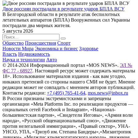
Двое россиян пострадали в результате ударов БПЛА ВСУ
В Белгородской области в результате атак беспилотных
летательных аппаратов (БПЛА) Вооруженных сил Украины
пострадали два мирных жителя.
5 августа 2026
Общество
Происшествия
Спорт
Новости Мира
Экономика и бизнес
Здоровье
Власть
Недвижимость
Наука и технологии
Авто
© 2014-2024 Информационный портал «MOS NEWS».
ЭЛ №
ФС 77 - 68927
. Настоящий ресурс может содержать материалы
18+. Использование материалов издания - как вам угодно,
никаких претензий со стороны нашего СМИ не будет. Мнение
редакции может не совпадать с мнением авторов публикаций.
Контакты редакции:
+7 (495) 765-41-64
,
mos.news@inbox.ru
В России признаны экстремистскими и запрещены
организации «Meta Platforms Inc. по реализации продуктов —
социальных сетей Facebook и Instagram», «Национал-
большевистская партия», «Свидетели Иеговы», «Армия воли
народа», «Русский общенациональный союз», «Движение
против нелегальной иммиграции», «Правый сектор», УНА-
УНСО, УПА, «Тризуб им. Степана Бандеры»,«Мизантропик
дивижн», «Меджлис крымскотатарского народа», движение