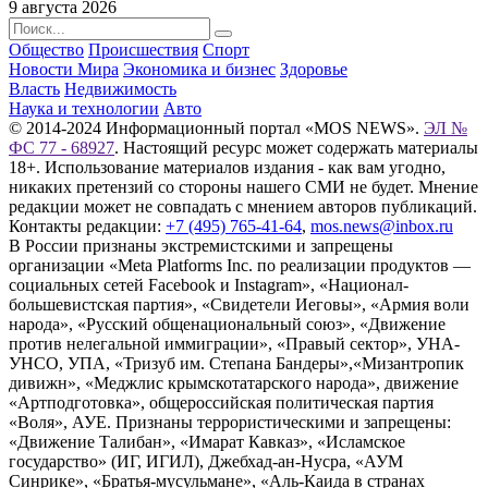
9 августа 2026
Общество
Происшествия
Спорт
Новости Мира
Экономика и бизнес
Здоровье
Власть
Недвижимость
Наука и технологии
Авто
© 2014-2024 Информационный портал «MOS NEWS».
ЭЛ №
ФС 77 - 68927
. Настоящий ресурс может содержать материалы
18+. Использование материалов издания - как вам угодно,
никаких претензий со стороны нашего СМИ не будет. Мнение
редакции может не совпадать с мнением авторов публикаций.
Контакты редакции:
+7 (495) 765-41-64
,
mos.news@inbox.ru
В России признаны экстремистскими и запрещены
организации «Meta Platforms Inc. по реализации продуктов —
социальных сетей Facebook и Instagram», «Национал-
большевистская партия», «Свидетели Иеговы», «Армия воли
народа», «Русский общенациональный союз», «Движение
против нелегальной иммиграции», «Правый сектор», УНА-
УНСО, УПА, «Тризуб им. Степана Бандеры»,«Мизантропик
дивижн», «Меджлис крымскотатарского народа», движение
«Артподготовка», общероссийская политическая партия
«Воля», АУЕ. Признаны террористическими и запрещены:
«Движение Талибан», «Имарат Кавказ», «Исламское
государство» (ИГ, ИГИЛ), Джебхад-ан-Нусра, «АУМ
Синрике», «Братья-мусульмане», «Аль-Каида в странах